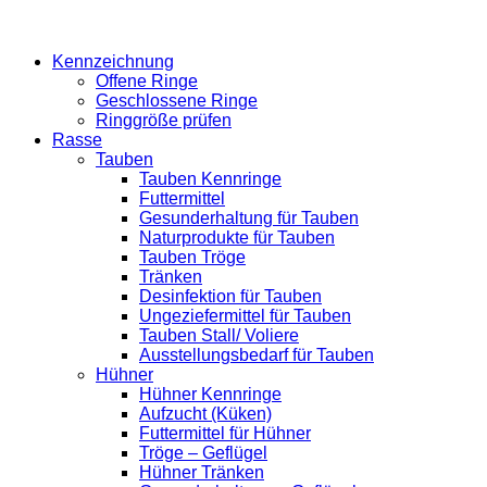
Kennzeichnung
Offene Ringe
Geschlossene Ringe
Ringgröße prüfen
Rasse
Tauben
Tauben Kennringe
Futtermittel
Gesunderhaltung für Tauben
Naturprodukte für Tauben
Tauben Tröge
Tränken
Desinfektion für Tauben
Ungeziefermittel für Tauben
Tauben Stall/ Voliere
Ausstellungsbedarf für Tauben
Hühner
Hühner Kennringe
Aufzucht (Küken)
Futtermittel für Hühner
Tröge – Geflügel
Hühner Tränken