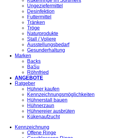
Kükenringe im Sortiment
Ungeziefermittel
Desinfektion
Futtermittel
Tränken
Tröge
Naturprodukte
Stall / Voliere
Ausstellungsbedarf
Gesunderhaltung
Marken
Backs
BaSu
Röhnfried
ANGEBOTE
Ratgeber
Hühner kaufen
Kennzeichnungsmöglichkeiten
Hühnerstall bauen
Hühnerzaun
Hühnereier ausbrüten
Kükenaufzucht
Kennzeichnung
Offene Ringe