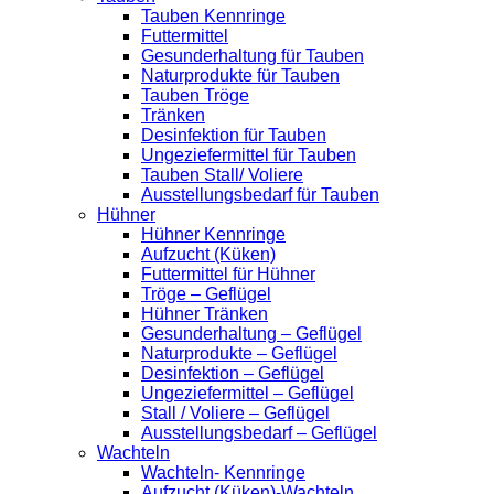
Tauben Kennringe
Futtermittel
Gesunderhaltung für Tauben
Naturprodukte für Tauben
Tauben Tröge
Tränken
Desinfektion für Tauben
Ungeziefermittel für Tauben
Tauben Stall/ Voliere
Ausstellungsbedarf für Tauben
Hühner
Hühner Kennringe
Aufzucht (Küken)
Futtermittel für Hühner
Tröge – Geflügel
Hühner Tränken
Gesunderhaltung – Geflügel
Naturprodukte – Geflügel
Desinfektion – Geflügel
Ungeziefermittel – Geflügel
Stall / Voliere – Geflügel
Ausstellungsbedarf – Geflügel
Wachteln
Wachteln- Kennringe
Aufzucht (Küken)-Wachteln