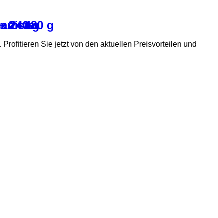
– 2x 480 g
4x 240 g
canister
. Profitieren Sie jetzt von den aktuellen Preisvorteilen und