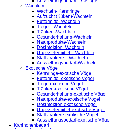
Ausstellungsbedarf – Geflügel
Wachteln
Wachteln- Kennringe
Aufzucht (Küken)-Wachteln
Futtermittel-Wachteln
Tröge – Wachteln
Tränken -Wachteln
Gesunderhaltung-Wachteln
Naturprodukte-Wachteln
Desinfektion- Wachteln
Ungeziefermittel – Wachteln
Stall / Voliere – Wachteln
Ausstellungsbedarf-Wachteln
Exotische Vögel
Kennringe-exotische Vögel
Futtermittel-exotische Vögel
Tröge-exotische Vögel
Tränken-exotische Vögel
Gesunderhaltung-exotische Vögel
Naturprodukte-exotische Vögel
Desinfektion-exotische Vögel
Ungeziefermittel-exotische Vögel
Stall / Voliere-exotische Vögel
Ausstellungsbedarf-exotische Vögel
Kaninchenbedarf