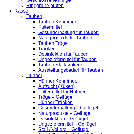
Geschlossene Ringe
Ringgröße prüfen
Rasse
Tauben
Tauben Kennringe
Futtermittel
Gesunderhaltung für Tauben
Naturprodukte für Tauben
Tauben Tröge
Tränken
Desinfektion für Tauben
Ungeziefermittel für Tauben
Tauben Stall/ Voliere
Ausstellungsbedarf für Tauben
Hühner
Hühner Kennringe
Aufzucht (Küken)
Futtermittel für Hühner
Tröge – Geflügel
Hühner Tränken
Gesunderhaltung – Geflügel
Naturprodukte – Geflügel
Desinfektion – Geflügel
Ungeziefermittel – Geflügel
Stall / Voliere – Geflügel