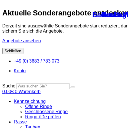
Aktuelle Sonderangebote entdecke
Backs Voge
Backs Vo
Auslaufh
Derzeit sind ausgewählte Sonderangebote stark reduziert, da
sichern Sie sich die Angebote.
Angebote ansehen
Schließen
Zum
+49 (0) 3683 / 783 073
Inhalt
springen
Konto
Suche
0,00
€
0
Warenkorb
Kennzeichnung
Offene Ringe
Geschlossene Ringe
Ringgröße prüfen
Rasse
Tauben