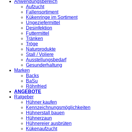
Anwendungsbereich
Aufzucht
Fallensortiment
Kükenringe im Sortiment
Ungeziefermittel
Desinfektion
Futtermittel
Tränken
Tröge
Naturprodukte
Stall / Voliere
Ausstellungsbedarf
Gesunderhaltung
Marken
Backs
BaSu
Röhnfried
ANGEBOTE
Ratgeber
Hühner kaufen
Kennzeichnungsmöglichkeiten
Hühnerstall bauen
Hühnerzaun
Hühnereier ausbrüten
Kükenaufzucht