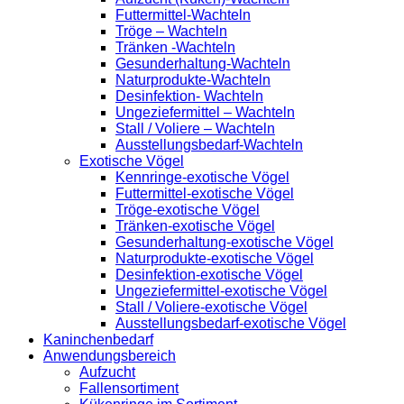
Futtermittel-Wachteln
Tröge – Wachteln
Tränken -Wachteln
Gesunderhaltung-Wachteln
Naturprodukte-Wachteln
Desinfektion- Wachteln
Ungeziefermittel – Wachteln
Stall / Voliere – Wachteln
Ausstellungsbedarf-Wachteln
Exotische Vögel
Kennringe-exotische Vögel
Futtermittel-exotische Vögel
Tröge-exotische Vögel
Tränken-exotische Vögel
Gesunderhaltung-exotische Vögel
Naturprodukte-exotische Vögel
Desinfektion-exotische Vögel
Ungeziefermittel-exotische Vögel
Stall / Voliere-exotische Vögel
Ausstellungsbedarf-exotische Vögel
Kaninchenbedarf
Anwendungsbereich
Aufzucht
Fallensortiment