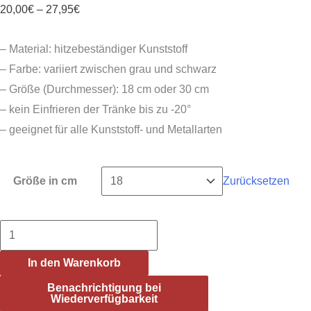
Preisspanne:
20,00
€
–
27,95
€
20,00€
– Material: hitzebeständiger Kunststoff
bis
– Farbe: variiert zwischen grau und schwarz
27,95€
– Größe (Durchmesser): 18 cm oder 30 cm
– kein Einfrieren der Tränke bis zu -20°
– geeignet für alle Kunststoff- und Metallarten
Größe in cm
Zurücksetzen
Tränkenwärmer
Menge
In den Warenkorb
Benachrichtigung bei
Wiederverfügbarkeit