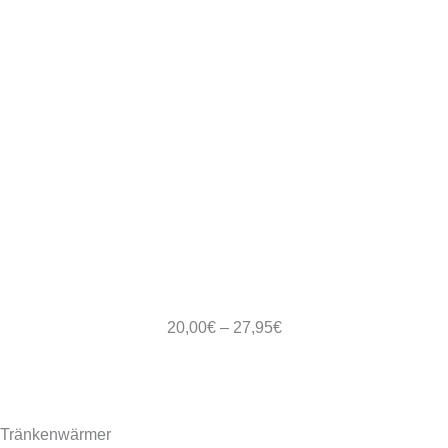
Preisspanne:
20,00
€
–
27,95
€
20,00€
bis
27,95€
Tränkenwärmer