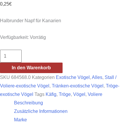
0,25
€
Halbrunder Napf für Kanarien
Verfügbarkeit:
Vorrätig
Halbrunder
Napf
In den Warenkorb
für
SKU
684568.0
Kategorien
Exotische Vögel
,
Alles
,
Stall /
Kanarien
Voliere-exotische Vögel
,
Tränken-exotische Vögel
,
Tröge-
Menge
exotische Vögel
Tags
Käfig
,
Tröge
,
Vögel
,
Voliere
Beschreibung
Zusätzliche Informationen
Marke