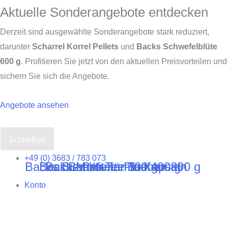
Aktuelle Sonderangebote entdecken
Derzeit sind ausgewählte Sonderangebote stark reduziert,
darunter
Scharrel Korrel Pellets
und
Backs Schwefelblüte
600 g
. Profitieren Sie jetzt von den aktuellen Preisvorteilen und
sichern Sie sich die Angebote.
Angebote ansehen
Schließen
Zum
+49 (0) 3683 / 783 073
Backs Bierhefe für Tauben 800 g
Backs Multivitamin-Kapseln
Backs Protein Plus 400 g
Backs Tee 300 g
Inhalt
Konto
springen