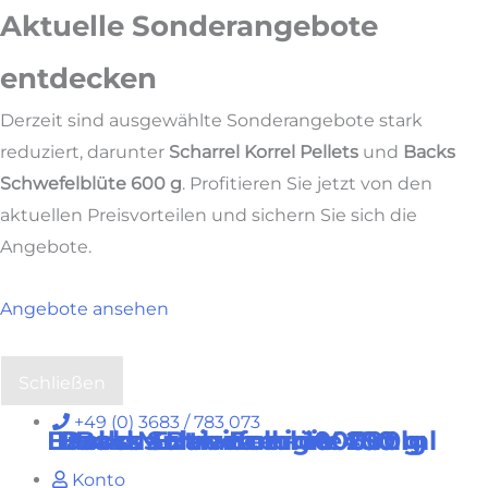
Aktuelle Sonderangebote
entdecken
Derzeit sind ausgewählte Sonderangebote stark
reduziert, darunter
Scharrel Korrel Pellets
und
Backs
Schwefelblüte 600 g
. Profitieren Sie jetzt von den
aktuellen Preisvorteilen und sichern Sie sich die
Angebote.
Angebote ansehen
Schließen
Zum
+49 (0) 3683 / 783 073
Backs Multivitamin-V 250 ml
Backs Schwefelblüte 600 g
Backs Extra Energie 400 g
Backs Balance – 1000 ml
Inhalt
Konto
springen