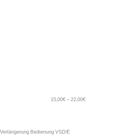
Preisspanne:
15,00
€
–
22,00
€
15,00€
bis
22,00€
Verlängerung Bedienung VSD/E