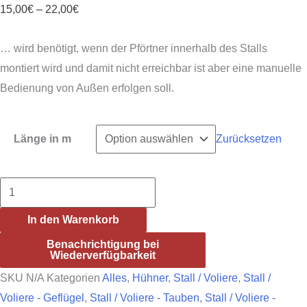
Preisspanne:
15,00
€
–
22,00
€
15,00€
… wird benötigt, wenn der Pförtner innerhalb des Stalls
bis
montiert wird und damit nicht erreichbar ist aber eine manuelle
22,00€
Bedienung von Außen erfolgen soll.
Länge in m
Zurücksetzen
Verlängerung
Bedienung
In den Warenkorb
VSD/E
Benachrichtigung bei
Menge
Wiederverfügbarkeit
SKU
N/A
Kategorien
Alles
,
Hühner
,
Stall / Voliere
,
Stall /
Voliere - Geflügel
,
Stall / Voliere - Tauben
,
Stall / Voliere -