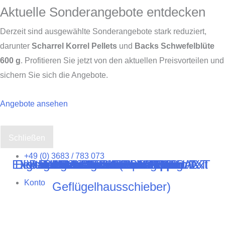
Aktuelle Sonderangebote entdecken
Derzeit sind ausgewählte Sonderangebote stark reduziert,
darunter
Scharrel Korrel Pellets
und
Backs Schwefelblüte
600 g
. Profitieren Sie jetzt von den aktuellen Preisvorteilen und
sichern Sie sich die Angebote.
Angebote ansehen
Schließen
Zum
+49 (0) 3683 / 783 073
Elektronischer Pförtner VSE von AXT
Elektronischer Pförtner VSD von Axt
Digitale Zeitschaltuhr BS-D von AXT
Verlängerung Bedienung VSD/E
Backs Moorkonzentrat 1000 ml
Schutzschiene (Zubehör für
Backs Mauserhilfe – 250 ml
Backs Schwefelblüte 600 g
gHS – Alu – Gänseklappe
mHS – Alu – Entenklappe
Backs Glut-Amin 1000 ml
HS – Alu – Hühnertüre
Außenlichtsensor ASb
Umlenkrolle Standard
Umlenkrolle spezial
Inhalt
Konto
Geflügelhausschieber)
springen