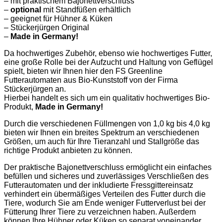
– mit praktischem Bajonettverschluss
–
optional
mit Standfüßen erhältlich
– geeignet für Hühner & Küken
– Stückerjürgen Original
–
Made in Germany!
Da hochwertiges Zubehör, ebenso wie hochwertiges Futter,
eine große Rolle bei der Aufzucht und Haltung von Geflügel
spielt, bieten wir Ihnen hier den FS Greenline
Futterautomaten aus Bio-Kunststoff von der Firma
Stückerjürgen an.
Hierbei handelt es sich um ein qualitativ hochwertiges Bio-
Produkt,
Made in Germany!
Durch die verschiedenen Füllmengen von 1,0 kg bis 4,0 kg
bieten wir Ihnen ein breites Spektrum an verschiedenen
Größen, um auch für Ihre Tieranzahl und Stallgröße das
richtige Produkt anbieten zu können.
Der praktische Bajonettverschluss ermöglicht ein einfaches
befüllen und sicheres und zuverlässiges Verschließen des
Futterautomaten und der inkludierte Fressgittereinsatz
verhindert ein übermäßiges Verteilen des Futter durch die
Tiere, wodurch Sie am Ende weniger Futterverlust bei der
Fütterung Ihrer Tiere zu verzeichnen haben. Außerdem
können Ihre Hühner oder Küken so separat voneinander