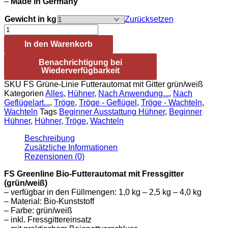
–
Made in Germany
Gewicht in kg
Zurücksetzen
FS
Grüne-
In den Warenkorb
Linie
Futterautomat
Benachrichtigung bei
mit
Wiederverfügbarkeit
Gitter
grün/weiß
SKU
FS Grüne-Linie Futterautomat mit Gitter grün/weiß
Menge
Kategorien
Alles
,
Hühner
,
Nach Anwendung...
,
Nach
Geflügelart...
,
Tröge
,
Tröge - Geflügel
,
Tröge - Wachteln
,
Wachteln
Tags
Beginner Ausstattung Hühner
,
Beginner
Hühner
,
Hühner
,
Tröge
,
Wachteln
Beschreibung
Zusätzliche Informationen
Rezensionen (0)
FS Greenline Bio-Futterautomat mit Fressgitter
(grün/weiß)
– verfügbar in den Füllmengen: 1,0 kg – 2,5 kg – 4,0 kg
– Material: Bio-Kunststoff
– Farbe: grün/weiß
– inkl. Fressgittereinsatz