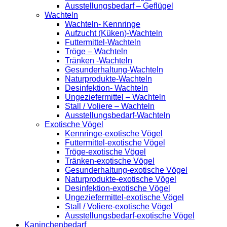
Ausstellungsbedarf – Geflügel
Wachteln
Wachteln- Kennringe
Aufzucht (Küken)-Wachteln
Futtermittel-Wachteln
Tröge – Wachteln
Tränken -Wachteln
Gesunderhaltung-Wachteln
Naturprodukte-Wachteln
Desinfektion- Wachteln
Ungeziefermittel – Wachteln
Stall / Voliere – Wachteln
Ausstellungsbedarf-Wachteln
Exotische Vögel
Kennringe-exotische Vögel
Futtermittel-exotische Vögel
Tröge-exotische Vögel
Tränken-exotische Vögel
Gesunderhaltung-exotische Vögel
Naturprodukte-exotische Vögel
Desinfektion-exotische Vögel
Ungeziefermittel-exotische Vögel
Stall / Voliere-exotische Vögel
Ausstellungsbedarf-exotische Vögel
Kaninchenbedarf