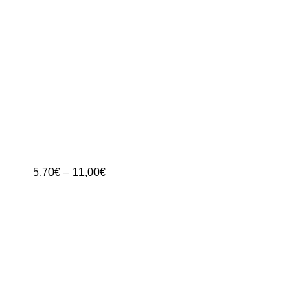
Preisspanne:
5,70
€
–
11,00
€
5,70€
bis
11,00€