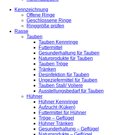
Kennzeichnung
Offene Ringe
Geschlossene Ringe
Ringgröße prüfen
Rasse
Tauben
Tauben Kennringe
Futtermittel
Gesunderhaltung für Tauben
Naturprodukte für Tauben
Tauben Tröge
Tränken
Desinfektion für Tauben
Ungeziefermittel für Tauben
Tauben Stall/ Voliere
Ausstellungsbedarf für Tauben
Hühner
Hühner Kennringe
Aufzucht (Küken)
Futtermittel für Hühner
Tröge – Geflügel
Hühner Tränken
Gesunderhaltung – Geflügel
Naturprodukte – Geflügel