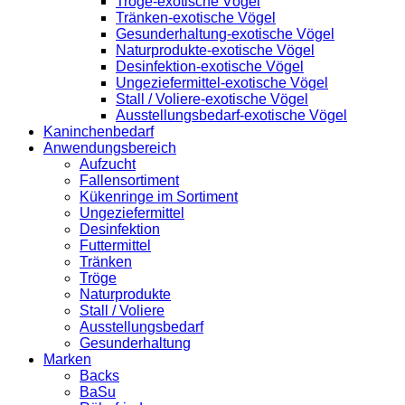
Tröge-exotische Vögel
Tränken-exotische Vögel
Gesunderhaltung-exotische Vögel
Naturprodukte-exotische Vögel
Desinfektion-exotische Vögel
Ungeziefermittel-exotische Vögel
Stall / Voliere-exotische Vögel
Ausstellungsbedarf-exotische Vögel
Kaninchenbedarf
Anwendungsbereich
Aufzucht
Fallensortiment
Kükenringe im Sortiment
Ungeziefermittel
Desinfektion
Futtermittel
Tränken
Tröge
Naturprodukte
Stall / Voliere
Ausstellungsbedarf
Gesunderhaltung
Marken
Backs
BaSu