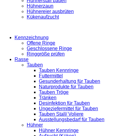
Hühnerstall bauen
Hühnerzaun
Hühnereier ausbrüten
Kükenaufzucht
Kennzeichnung
Offene Ringe
Geschlossene Ringe
Ringgröße prüfen
Rasse
Tauben
Tauben Kennringe
Futtermittel
Gesunderhaltung für Tauben
Naturprodukte für Tauben
Tauben Tröge
Tränken
Desinfektion für Tauben
Ungeziefermittel für Tauben
Tauben Stall/ Voliere
Ausstellungsbedarf für Tauben
Hühner
Hühner Kennringe
Aufzucht (Küken)