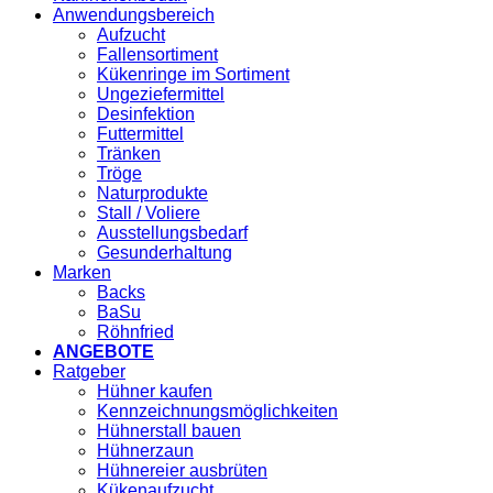
Anwendungsbereich
Aufzucht
Fallensortiment
Kükenringe im Sortiment
Ungeziefermittel
Desinfektion
Futtermittel
Tränken
Tröge
Naturprodukte
Stall / Voliere
Ausstellungsbedarf
Gesunderhaltung
Marken
Backs
BaSu
Röhnfried
ANGEBOTE
Ratgeber
Hühner kaufen
Kennzeichnungsmöglichkeiten
Hühnerstall bauen
Hühnerzaun
Hühnereier ausbrüten
Kükenaufzucht