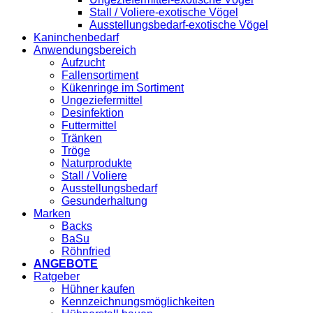
Stall / Voliere-exotische Vögel
Ausstellungsbedarf-exotische Vögel
Kaninchenbedarf
Anwendungsbereich
Aufzucht
Fallensortiment
Kükenringe im Sortiment
Ungeziefermittel
Desinfektion
Futtermittel
Tränken
Tröge
Naturprodukte
Stall / Voliere
Ausstellungsbedarf
Gesunderhaltung
Marken
Backs
BaSu
Röhnfried
ANGEBOTE
Ratgeber
Hühner kaufen
Kennzeichnungsmöglichkeiten