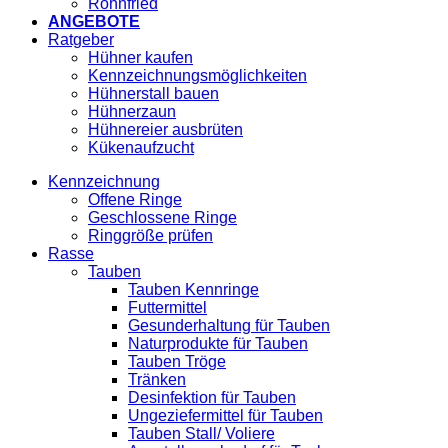
Röhnfried
ANGEBOTE
Ratgeber
Hühner kaufen
Kennzeichnungsmöglichkeiten
Hühnerstall bauen
Hühnerzaun
Hühnereier ausbrüten
Kükenaufzucht
Kennzeichnung
Offene Ringe
Geschlossene Ringe
Ringgröße prüfen
Rasse
Tauben
Tauben Kennringe
Futtermittel
Gesunderhaltung für Tauben
Naturprodukte für Tauben
Tauben Tröge
Tränken
Desinfektion für Tauben
Ungeziefermittel für Tauben
Tauben Stall/ Voliere