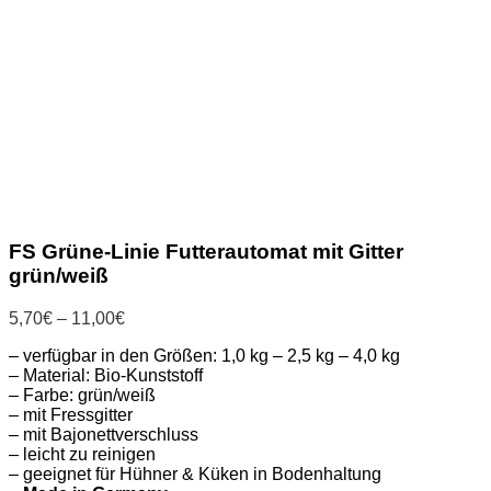
FS Grüne-Linie Futterautomat mit Gitter
grün/weiß
Preisspanne:
5,70
€
–
11,00
€
5,70€
– verfügbar in den Größen: 1,0 kg – 2,5 kg – 4,0 kg
bis
– Material: Bio-Kunststoff
11,00€
– Farbe: grün/weiß
– mit Fressgitter
– mit Bajonettverschluss
– leicht zu reinigen
– geeignet für Hühner & Küken in Bodenhaltung