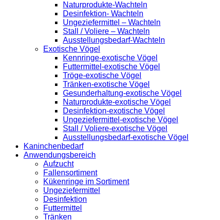
Naturprodukte-Wachteln
Desinfektion- Wachteln
Ungeziefermittel – Wachteln
Stall / Voliere – Wachteln
Ausstellungsbedarf-Wachteln
Exotische Vögel
Kennringe-exotische Vögel
Futtermittel-exotische Vögel
Tröge-exotische Vögel
Tränken-exotische Vögel
Gesunderhaltung-exotische Vögel
Naturprodukte-exotische Vögel
Desinfektion-exotische Vögel
Ungeziefermittel-exotische Vögel
Stall / Voliere-exotische Vögel
Ausstellungsbedarf-exotische Vögel
Kaninchenbedarf
Anwendungsbereich
Aufzucht
Fallensortiment
Kükenringe im Sortiment
Ungeziefermittel
Desinfektion
Futtermittel
Tränken