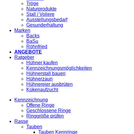
Tröge
Naturprodukte
Stall / Voliere
Ausstellungsbedarf
Gesunderhaltung
Marken
Backs
BaSu
Röhnfried
ANGEBOTE
Ratgeber
Hühner kaufen
Kennzeichnungsmöglichkeiten
Hühnerstall bauen
Hühnerzaun
Hühnereier ausbrüten
Kükenaufzucht
Kennzeichnung
Offene Ringe
Geschlossene Ringe
Ringgröße prüfen
Rasse
Tauben
Tauben Kennringe