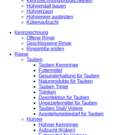
Kennzeichnungsmöglichkeiten
Hühnerstall bauen
Hühnerzaun
Hühnereier ausbrüten
Kükenaufzucht
Kennzeichnung
Offene Ringe
Geschlossene Ringe
Ringgröße prüfen
Rasse
Tauben
Tauben Kennringe
Futtermittel
Gesunderhaltung für Tauben
Naturprodukte für Tauben
Tauben Tröge
Tränken
Desinfektion für Tauben
Ungeziefermittel für Tauben
Tauben Stall/ Voliere
Ausstellungsbedarf für Tauben
Hühner
Hühner Kennringe
Aufzucht (Küken)