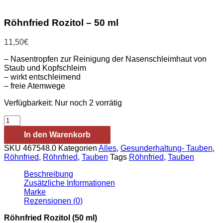
Röhnfried Rozitol – 50 ml
11,50
€
– Nasentropfen zur Reinigung der Nasenschleimhaut von
Staub und Kopfschleim
– wirkt entschleimend
– freie Atemwege
Verfügbarkeit:
Nur noch 2 vorrätig
Röhnfried
Rozitol
In den Warenkorb
-
50
SKU
467548.0
Kategorien
Alles
,
Gesunderhaltung- Tauben
,
ml
Röhnfried
,
Röhnfried
,
Tauben
Tags
Röhnfried
,
Tauben
Menge
Beschreibung
Zusätzliche Informationen
Marke
Rezensionen (0)
Röhnfried Rozitol (50 ml)