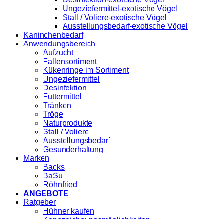
Ungeziefermittel-exotische Vögel
Stall / Voliere-exotische Vögel
Ausstellungsbedarf-exotische Vögel
Kaninchenbedarf
Anwendungsbereich
Aufzucht
Fallensortiment
Kükenringe im Sortiment
Ungeziefermittel
Desinfektion
Futtermittel
Tränken
Tröge
Naturprodukte
Stall / Voliere
Ausstellungsbedarf
Gesunderhaltung
Marken
Backs
BaSu
Röhnfried
ANGEBOTE
Ratgeber
Hühner kaufen