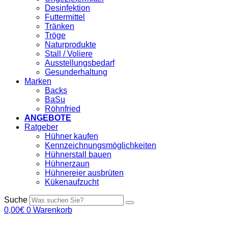
Desinfektion
Futtermittel
Tränken
Tröge
Naturprodukte
Stall / Voliere
Ausstellungsbedarf
Gesunderhaltung
Marken
Backs
BaSu
Röhnfried
ANGEBOTE
Ratgeber
Hühner kaufen
Kennzeichnungsmöglichkeiten
Hühnerstall bauen
Hühnerzaun
Hühnereier ausbrüten
Kükenaufzucht
Suche
0,00
€
0
Warenkorb