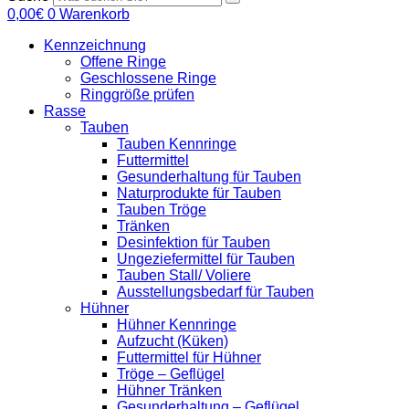
0,00
€
0
Warenkorb
Kennzeichnung
Offene Ringe
Geschlossene Ringe
Ringgröße prüfen
Rasse
Tauben
Tauben Kennringe
Futtermittel
Gesunderhaltung für Tauben
Naturprodukte für Tauben
Tauben Tröge
Tränken
Desinfektion für Tauben
Ungeziefermittel für Tauben
Tauben Stall/ Voliere
Ausstellungsbedarf für Tauben
Hühner
Hühner Kennringe
Aufzucht (Küken)
Futtermittel für Hühner
Tröge – Geflügel
Hühner Tränken
Gesunderhaltung – Geflügel