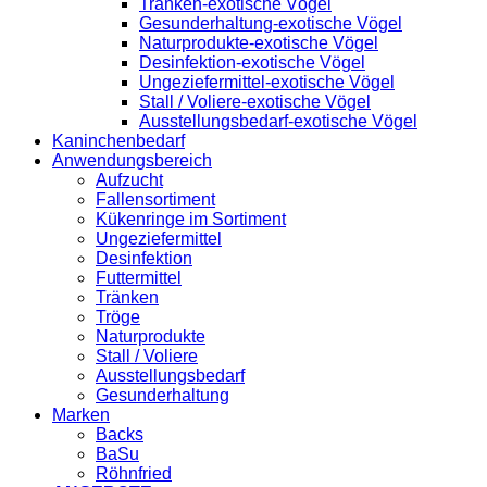
Tränken-exotische Vögel
Gesunderhaltung-exotische Vögel
Naturprodukte-exotische Vögel
Desinfektion-exotische Vögel
Ungeziefermittel-exotische Vögel
Stall / Voliere-exotische Vögel
Ausstellungsbedarf-exotische Vögel
Kaninchenbedarf
Anwendungsbereich
Aufzucht
Fallensortiment
Kükenringe im Sortiment
Ungeziefermittel
Desinfektion
Futtermittel
Tränken
Tröge
Naturprodukte
Stall / Voliere
Ausstellungsbedarf
Gesunderhaltung
Marken
Backs
BaSu
Röhnfried