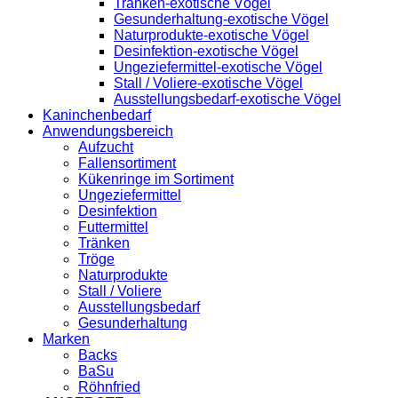
Tränken-exotische Vögel
Gesunderhaltung-exotische Vögel
Naturprodukte-exotische Vögel
Desinfektion-exotische Vögel
Ungeziefermittel-exotische Vögel
Stall / Voliere-exotische Vögel
Ausstellungsbedarf-exotische Vögel
Kaninchenbedarf
Anwendungsbereich
Aufzucht
Fallensortiment
Kükenringe im Sortiment
Ungeziefermittel
Desinfektion
Futtermittel
Tränken
Tröge
Naturprodukte
Stall / Voliere
Ausstellungsbedarf
Gesunderhaltung
Marken
Backs
BaSu
Röhnfried