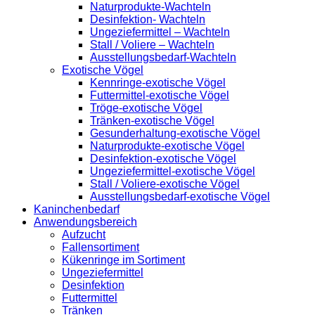
Naturprodukte-Wachteln
Desinfektion- Wachteln
Ungeziefermittel – Wachteln
Stall / Voliere – Wachteln
Ausstellungsbedarf-Wachteln
Exotische Vögel
Kennringe-exotische Vögel
Futtermittel-exotische Vögel
Tröge-exotische Vögel
Tränken-exotische Vögel
Gesunderhaltung-exotische Vögel
Naturprodukte-exotische Vögel
Desinfektion-exotische Vögel
Ungeziefermittel-exotische Vögel
Stall / Voliere-exotische Vögel
Ausstellungsbedarf-exotische Vögel
Kaninchenbedarf
Anwendungsbereich
Aufzucht
Fallensortiment
Kükenringe im Sortiment
Ungeziefermittel
Desinfektion
Futtermittel
Tränken