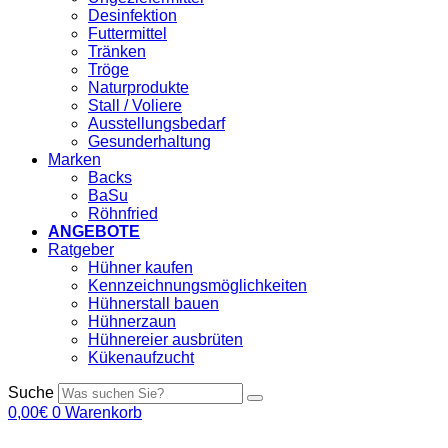
Desinfektion
Futtermittel
Tränken
Tröge
Naturprodukte
Stall / Voliere
Ausstellungsbedarf
Gesunderhaltung
Marken
Backs
BaSu
Röhnfried
ANGEBOTE
Ratgeber
Hühner kaufen
Kennzeichnungsmöglichkeiten
Hühnerstall bauen
Hühnerzaun
Hühnereier ausbrüten
Kükenaufzucht
Suche
0,00
€
0
Warenkorb