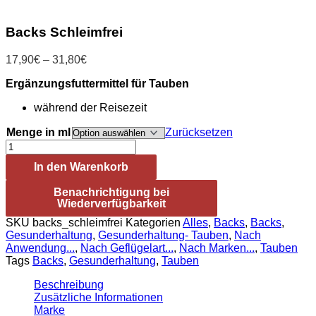
31,80€
Backs Schleimfrei
Preisspanne:
17,90
€
–
31,80
€
17,90€
Ergänzungsfuttermittel für Tauben
bis
31,80€
während der Reisezeit
Menge in ml
Zurücksetzen
Backs
Schleimfrei
In den Warenkorb
Menge
Benachrichtigung bei
Wiederverfügbarkeit
SKU
backs_schleimfrei
Kategorien
Alles
,
Backs
,
Backs
,
Gesunderhaltung
,
Gesunderhaltung- Tauben
,
Nach
Anwendung...
,
Nach Geflügelart...
,
Nach Marken...
,
Tauben
Tags
Backs
,
Gesunderhaltung
,
Tauben
Beschreibung
Zusätzliche Informationen
Marke