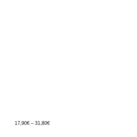
Preisspanne:
17,90
€
–
31,80
€
17,90€
bis