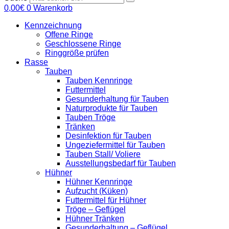
0,00
€
0
Warenkorb
Kennzeichnung
Offene Ringe
Geschlossene Ringe
Ringgröße prüfen
Rasse
Tauben
Tauben Kennringe
Futtermittel
Gesunderhaltung für Tauben
Naturprodukte für Tauben
Tauben Tröge
Tränken
Desinfektion für Tauben
Ungeziefermittel für Tauben
Tauben Stall/ Voliere
Ausstellungsbedarf für Tauben
Hühner
Hühner Kennringe
Aufzucht (Küken)
Futtermittel für Hühner
Tröge – Geflügel
Hühner Tränken
Gesunderhaltung – Geflügel