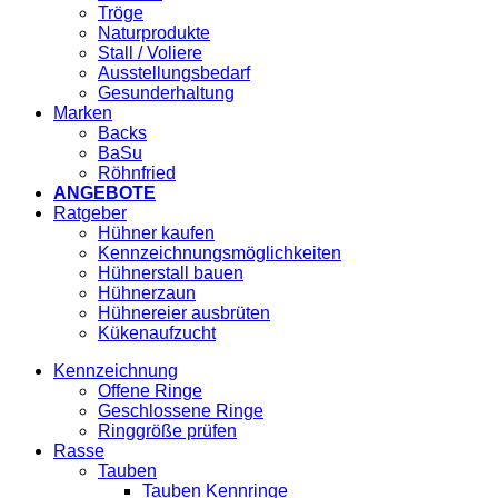
Tröge
Naturprodukte
Stall / Voliere
Ausstellungsbedarf
Gesunderhaltung
Marken
Backs
BaSu
Röhnfried
ANGEBOTE
Ratgeber
Hühner kaufen
Kennzeichnungsmöglichkeiten
Hühnerstall bauen
Hühnerzaun
Hühnereier ausbrüten
Kükenaufzucht
Kennzeichnung
Offene Ringe
Geschlossene Ringe
Ringgröße prüfen
Rasse
Tauben
Tauben Kennringe