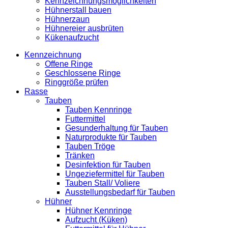
Kennzeichnungsmöglichkeiten
Hühnerstall bauen
Hühnerzaun
Hühnereier ausbrüten
Kükenaufzucht
Kennzeichnung
Offene Ringe
Geschlossene Ringe
Ringgröße prüfen
Rasse
Tauben
Tauben Kennringe
Futtermittel
Gesunderhaltung für Tauben
Naturprodukte für Tauben
Tauben Tröge
Tränken
Desinfektion für Tauben
Ungeziefermittel für Tauben
Tauben Stall/ Voliere
Ausstellungsbedarf für Tauben
Hühner
Hühner Kennringe
Aufzucht (Küken)