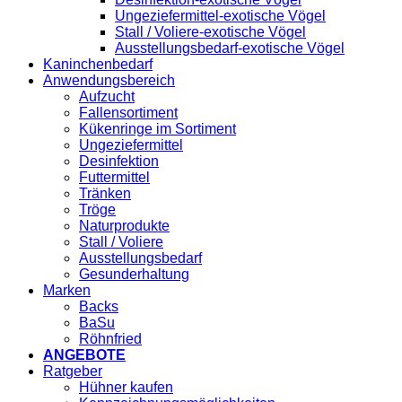
Ungeziefermittel-exotische Vögel
Stall / Voliere-exotische Vögel
Ausstellungsbedarf-exotische Vögel
Kaninchenbedarf
Anwendungsbereich
Aufzucht
Fallensortiment
Kükenringe im Sortiment
Ungeziefermittel
Desinfektion
Futtermittel
Tränken
Tröge
Naturprodukte
Stall / Voliere
Ausstellungsbedarf
Gesunderhaltung
Marken
Backs
BaSu
Röhnfried
ANGEBOTE
Ratgeber
Hühner kaufen