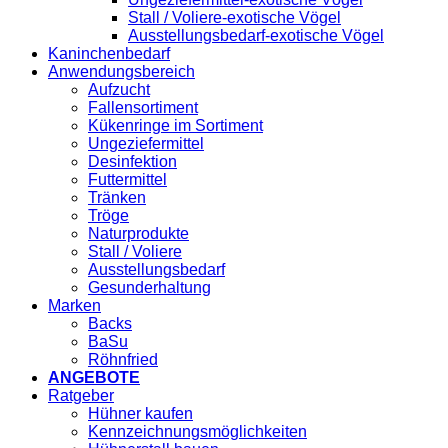
Stall / Voliere-exotische Vögel
Ausstellungsbedarf-exotische Vögel
Kaninchenbedarf
Anwendungsbereich
Aufzucht
Fallensortiment
Kükenringe im Sortiment
Ungeziefermittel
Desinfektion
Futtermittel
Tränken
Tröge
Naturprodukte
Stall / Voliere
Ausstellungsbedarf
Gesunderhaltung
Marken
Backs
BaSu
Röhnfried
ANGEBOTE
Ratgeber
Hühner kaufen
Kennzeichnungsmöglichkeiten