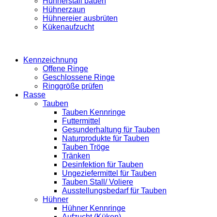
Hühnerstall bauen
Hühnerzaun
Hühnereier ausbrüten
Kükenaufzucht
Kennzeichnung
Offene Ringe
Geschlossene Ringe
Ringgröße prüfen
Rasse
Tauben
Tauben Kennringe
Futtermittel
Gesunderhaltung für Tauben
Naturprodukte für Tauben
Tauben Tröge
Tränken
Desinfektion für Tauben
Ungeziefermittel für Tauben
Tauben Stall/ Voliere
Ausstellungsbedarf für Tauben
Hühner
Hühner Kennringe
Aufzucht (Küken)