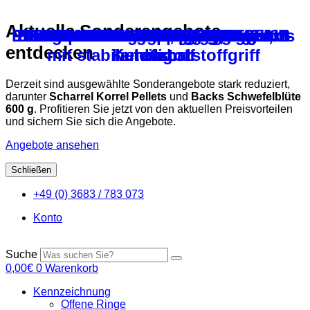
Aktuelle Sonderangebote
Einlagen für Nistschalen aus Kokos
Taubentränke für Nistzellen 1,0 l, 2-
Desinfektionsmatte, klein, 45x54x3
Handspachtel 25 cm aus Edelstahl
Nistschale aus Kunstoff elektrisch
Taubentränke 2-teilig, blau/weiß
Bodenschaber 30 cm ohne Stiel
Tränkenwärmer mit Kegel 18cm
Sitzbrettchen für Tauben aus
Backs Terra-Mineral 1,5 kg
Backs Extra Energie 400 g
Nummern-Clip-Ring+Jahr
Backs Protein Plus 400 g
Futtertrog schwarz/grau
Backs Badesalz – 600 g
Badewanne für Tauben
Nummern-Clip-Ring
Nistschale Kunstoff
Nesteier für Tauben
Backs Schlagweiß
Phone-Clip-Ring
Taubensitzregal
Fanggabeln
entdecken
mit stabilen Kunststoffgriff
Kunststoff
beheizbar
teilig
cm
Derzeit sind ausgewählte Sonderangebote stark reduziert,
darunter
Scharrel Korrel Pellets
und
Backs Schwefelblüte
600 g
. Profitieren Sie jetzt von den aktuellen Preisvorteilen
und sichern Sie sich die Angebote.
Angebote ansehen
Schließen
Zum
+49 (0) 3683 / 783 073
Inhalt
springen
Konto
Suche
0,00
€
0
Warenkorb
Kennzeichnung
Offene Ringe