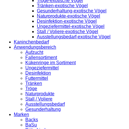
Tröge-exotische Vögel
Tränken-exotische Vögel
Gesunderhaltung-exotische Vögel
Naturprodukte-exotische Vögel
Desinfektion-exotische Vögel
Ungeziefermittel-exotische Vögel
Stall / Voliere-exotische Vögel
Ausstellungsbedarf-exotische Vögel
Kaninchenbedarf
Anwendungsbereich
Aufzucht
Fallensortiment
Kükenringe im Sortiment
Ungeziefermittel
Desinfektion
Futtermittel
Tränken
Tröge
Naturprodukte
Stall / Voliere
Ausstellungsbedarf
Gesunderhaltung
Marken
Backs
BaSu