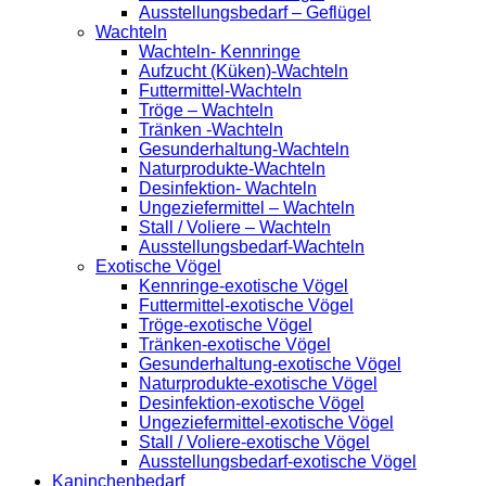
Ausstellungsbedarf – Geflügel
Wachteln
Wachteln- Kennringe
Aufzucht (Küken)-Wachteln
Futtermittel-Wachteln
Tröge – Wachteln
Tränken -Wachteln
Gesunderhaltung-Wachteln
Naturprodukte-Wachteln
Desinfektion- Wachteln
Ungeziefermittel – Wachteln
Stall / Voliere – Wachteln
Ausstellungsbedarf-Wachteln
Exotische Vögel
Kennringe-exotische Vögel
Futtermittel-exotische Vögel
Tröge-exotische Vögel
Tränken-exotische Vögel
Gesunderhaltung-exotische Vögel
Naturprodukte-exotische Vögel
Desinfektion-exotische Vögel
Ungeziefermittel-exotische Vögel
Stall / Voliere-exotische Vögel
Ausstellungsbedarf-exotische Vögel
Kaninchenbedarf