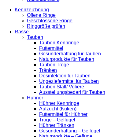
Kennzeichnung
Offene Ringe
Geschlossene Ringe
Ringgröße prüfen
Rasse
Tauben
Tauben Kennringe
Futtermittel
Gesunderhaltung für Tauben
Naturprodukte für Tauben
Tauben Tröge
Tränken
Desinfektion für Tauben
Ungeziefermittel für Tauben
Tauben Stall/ Voliere
Ausstellungsbedarf für Tauben
Hühner
Hühner Kennringe
Aufzucht (Küken)
Futtermittel für Hühner
Tröge – Geflügel
Hühner Tränken
Gesunderhaltung – Geflügel
Naturprodukte – Geflügel