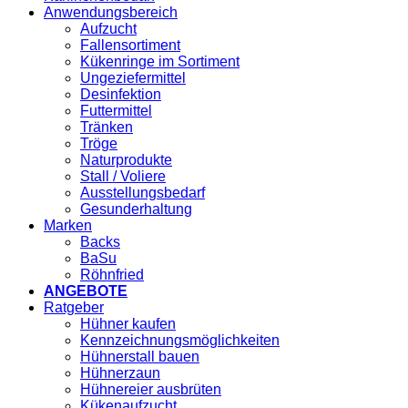
Anwendungsbereich
Aufzucht
Fallensortiment
Kükenringe im Sortiment
Ungeziefermittel
Desinfektion
Futtermittel
Tränken
Tröge
Naturprodukte
Stall / Voliere
Ausstellungsbedarf
Gesunderhaltung
Marken
Backs
BaSu
Röhnfried
ANGEBOTE
Ratgeber
Hühner kaufen
Kennzeichnungsmöglichkeiten
Hühnerstall bauen
Hühnerzaun
Hühnereier ausbrüten
Kükenaufzucht