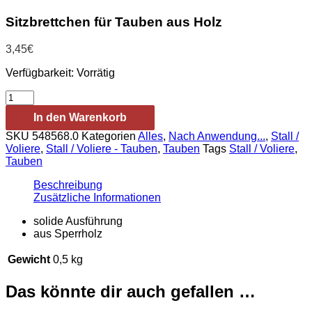
Sitzbrettchen für Tauben aus Holz
3,45
€
Verfügbarkeit:
Vorrätig
Sitzbrettchen
für
In den Warenkorb
Tauben
aus
SKU
548568.0
Kategorien
Alles
,
Nach Anwendung...
,
Stall /
Holz
Voliere
,
Stall / Voliere - Tauben
,
Tauben
Tags
Stall / Voliere
,
Menge
Tauben
Beschreibung
Zusätzliche Informationen
solide Ausführung
aus Sperrholz
Gewicht
0,5 kg
Das könnte dir auch gefallen …