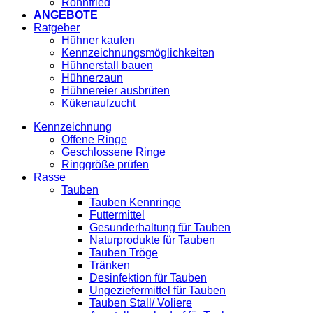
Röhnfried
ANGEBOTE
Ratgeber
Hühner kaufen
Kennzeichnungsmöglichkeiten
Hühnerstall bauen
Hühnerzaun
Hühnereier ausbrüten
Kükenaufzucht
Kennzeichnung
Offene Ringe
Geschlossene Ringe
Ringgröße prüfen
Rasse
Tauben
Tauben Kennringe
Futtermittel
Gesunderhaltung für Tauben
Naturprodukte für Tauben
Tauben Tröge
Tränken
Desinfektion für Tauben
Ungeziefermittel für Tauben
Tauben Stall/ Voliere