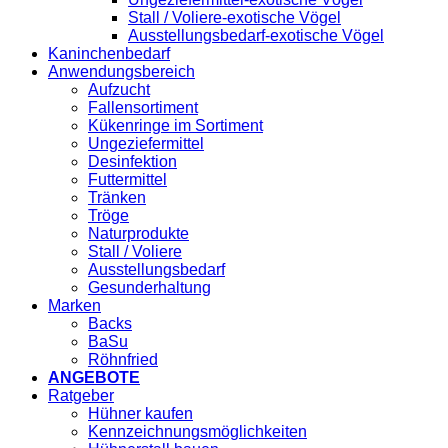
Stall / Voliere-exotische Vögel
Ausstellungsbedarf-exotische Vögel
Kaninchenbedarf
Anwendungsbereich
Aufzucht
Fallensortiment
Kükenringe im Sortiment
Ungeziefermittel
Desinfektion
Futtermittel
Tränken
Tröge
Naturprodukte
Stall / Voliere
Ausstellungsbedarf
Gesunderhaltung
Marken
Backs
BaSu
Röhnfried
ANGEBOTE
Ratgeber
Hühner kaufen
Kennzeichnungsmöglichkeiten