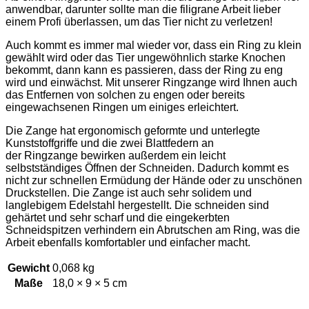
anwendbar, darunter sollte man die filigrane Arbeit lieber
einem Profi überlassen, um das Tier nicht zu verletzen!
Auch kommt es immer mal wieder vor, dass ein Ring zu klein
gewählt wird oder das Tier ungewöhnlich starke Knochen
bekommt, dann kann es passieren, dass der Ring zu eng
wird und einwächst. Mit unserer Ringzange wird Ihnen auch
das Entfernen von solchen zu engen oder bereits
eingewachsenen Ringen um einiges erleichtert.
Die Zange hat ergonomisch geformte und unterlegte
Kunststoffgriffe und die zwei Blattfedern an
der Ringzange bewirken außerdem ein leicht
selbstständiges Öffnen der Schneiden. Dadurch kommt es
nicht zur schnellen Ermüdung der Hände oder zu unschönen
Druckstellen. Die Zange ist auch sehr solidem und
langlebigem Edelstahl hergestellt. Die schneiden sind
gehärtet und sehr scharf und die eingekerbten
Schneidspitzen verhindern ein Abrutschen am Ring, was die
Arbeit ebenfalls komfortabler und einfacher macht.
Gewicht
0,068 kg
Maße
18,0 × 9 × 5 cm