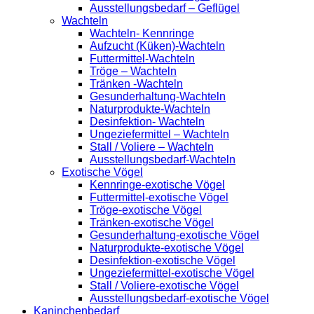
Ausstellungsbedarf – Geflügel
Wachteln
Wachteln- Kennringe
Aufzucht (Küken)-Wachteln
Futtermittel-Wachteln
Tröge – Wachteln
Tränken -Wachteln
Gesunderhaltung-Wachteln
Naturprodukte-Wachteln
Desinfektion- Wachteln
Ungeziefermittel – Wachteln
Stall / Voliere – Wachteln
Ausstellungsbedarf-Wachteln
Exotische Vögel
Kennringe-exotische Vögel
Futtermittel-exotische Vögel
Tröge-exotische Vögel
Tränken-exotische Vögel
Gesunderhaltung-exotische Vögel
Naturprodukte-exotische Vögel
Desinfektion-exotische Vögel
Ungeziefermittel-exotische Vögel
Stall / Voliere-exotische Vögel
Ausstellungsbedarf-exotische Vögel
Kaninchenbedarf