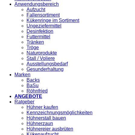
Anwendungsbereich
Aufzucht
Fallensortiment
Kükenringe im Sortiment
Ungeziefermittel
Desinfektion
Futtermittel
Tränken
Tröge
Naturprodukte
Stall / Voliere
Ausstellungsbedarf
Gesunderhaltung
Marken
Backs
BaSu
Röhnfried
ANGEBOTE
Ratgeber
Hühner kaufen
Kennzeichnungsmöglichkeiten
Hühnerstall bauen
Hühnerzaun
Hühnereier ausbrüten
Kükenaufzucht