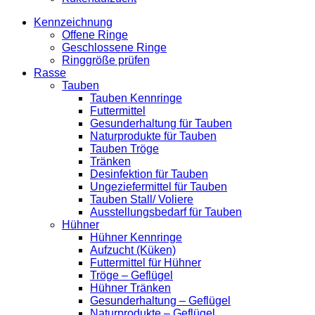
Kennzeichnung
Offene Ringe
Geschlossene Ringe
Ringgröße prüfen
Rasse
Tauben
Tauben Kennringe
Futtermittel
Gesunderhaltung für Tauben
Naturprodukte für Tauben
Tauben Tröge
Tränken
Desinfektion für Tauben
Ungeziefermittel für Tauben
Tauben Stall/ Voliere
Ausstellungsbedarf für Tauben
Hühner
Hühner Kennringe
Aufzucht (Küken)
Futtermittel für Hühner
Tröge – Geflügel
Hühner Tränken
Gesunderhaltung – Geflügel
Naturprodukte – Geflügel