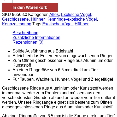
zum
In den Warenkorb
Schneiden
/
SKU
96568.0
Kategorien
Alles
,
Exotische Vögel
,
Ring
Geschlossene
,
Hühner
,
Kennringe-exotische Vögel
,
pliers
Kennzeichnung
Tags
Exotische Vögel
,
Hühner
for
cutting
Beschreibung
Menge
Zusätzliche Informationen
Rezensionen (0)
Solide Ausführung aus Edelstahl
Erleichtert das Entfernen von eingewachsenen Ringen
Zum Öffnen geschlossener Ringe aus Aluminium oder
Kunststoff
Ab einer Ringgröße von 6,5 mm direkt am Tier
anwendbar
Für Tauben, Wachteln, Hühner, Vögel und Ziergeflügel
Geschlossene Ringe aus Aluminium oder Kunststoff werden
immer mal wieder zum Problem und müssen aus den
verschiedensten Gründen ab und an wieder vom Tier entfernt
werden. Unsere Ringzange eignet sich bestens zum Öffnen
dieser geschlossenen Ringe aus Aluminium oder Kunststoff.
Ab einer Ringgröße von 6,5 mm ist die Zange direkt „am Tier“