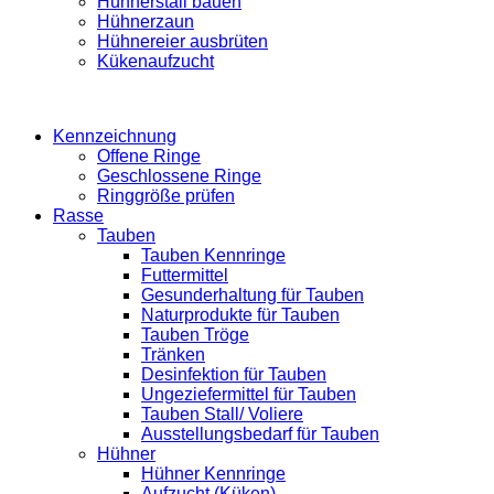
Hühnerstall bauen
Hühnerzaun
Hühnereier ausbrüten
Kükenaufzucht
Kennzeichnung
Offene Ringe
Geschlossene Ringe
Ringgröße prüfen
Rasse
Tauben
Tauben Kennringe
Futtermittel
Gesunderhaltung für Tauben
Naturprodukte für Tauben
Tauben Tröge
Tränken
Desinfektion für Tauben
Ungeziefermittel für Tauben
Tauben Stall/ Voliere
Ausstellungsbedarf für Tauben
Hühner
Hühner Kennringe
Aufzucht (Küken)