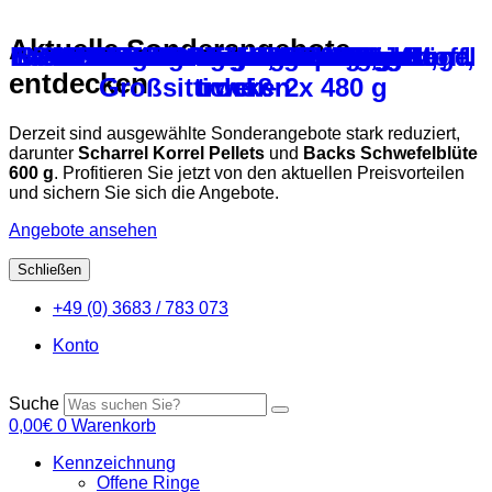
Aktuelle Sonderangebote
Backs Multivitamin für Rassegeflügel
Nistschale für Vögel, aus Kunststoff,
Backs Vogelstein für Papageien und
Orlux Eifutter für Sittiche, trocken
Orlux Eifutter für Kanarien, gelb,
Orlux Eifutter für Kanarien, rot,
Nesteinlage für Vögel aus Jute
Backs Multivitamin-V 250 ml
Backs Mauserhilfe – 250 ml
Nesteier für Kanarienvögel
Backs Badesalz V – 300 g
Backs Glut-Amin 1000 ml
Backs Vogelkohle 400 g
Backs Vogelgrit 1 kg
entdecken
Großsittiche – 2x 480 g
trocken
trocken
weiß
Derzeit sind ausgewählte Sonderangebote stark reduziert,
darunter
Scharrel Korrel Pellets
und
Backs Schwefelblüte
600 g
. Profitieren Sie jetzt von den aktuellen Preisvorteilen
und sichern Sie sich die Angebote.
Angebote ansehen
Schließen
Zum
+49 (0) 3683 / 783 073
Inhalt
springen
Konto
Suche
0,00
€
0
Warenkorb
Kennzeichnung
Offene Ringe