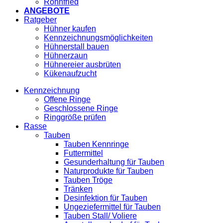
Röhnfried
ANGEBOTE
Ratgeber
Hühner kaufen
Kennzeichnungsmöglichkeiten
Hühnerstall bauen
Hühnerzaun
Hühnereier ausbrüten
Kükenaufzucht
Kennzeichnung
Offene Ringe
Geschlossene Ringe
Ringgröße prüfen
Rasse
Tauben
Tauben Kennringe
Futtermittel
Gesunderhaltung für Tauben
Naturprodukte für Tauben
Tauben Tröge
Tränken
Desinfektion für Tauben
Ungeziefermittel für Tauben
Tauben Stall/ Voliere