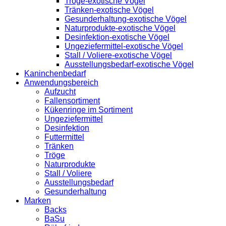
Tröge-exotische Vögel
Tränken-exotische Vögel
Gesunderhaltung-exotische Vögel
Naturprodukte-exotische Vögel
Desinfektion-exotische Vögel
Ungeziefermittel-exotische Vögel
Stall / Voliere-exotische Vögel
Ausstellungsbedarf-exotische Vögel
Kaninchenbedarf
Anwendungsbereich
Aufzucht
Fallensortiment
Kükenringe im Sortiment
Ungeziefermittel
Desinfektion
Futtermittel
Tränken
Tröge
Naturprodukte
Stall / Voliere
Ausstellungsbedarf
Gesunderhaltung
Marken
Backs
BaSu