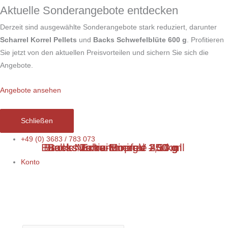
Zum
Aktuelle Sonderangebote entdecken
Inhalt
Derzeit sind ausgewählte Sonderangebote stark reduziert, darunter
springen
Scharrel Korrel Pellets
und
Backs Schwefelblüte 600 g
. Profitieren
Sie jetzt von den aktuellen Preisvorteilen und sichern Sie sich die
Angebote.
Angebote ansehen
Schließen
Futtertrog
+49 (0) 3683 / 783 073
Backs Nackentropfen – 10 ml
Backs Multivitamin-V 250 ml
Backs Terra-Mineral 1,5 kg
Backs Extra Energie 400 g
zum
Konto
Einhängen
Menge