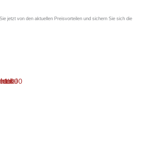
n Sie jetzt von den aktuellen Preisvorteilen und sichern Sie sich die
t 1.000
utral
lock
hter
ment
s