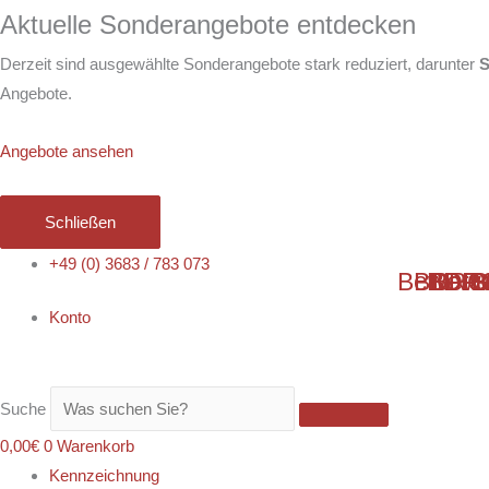
Zum
Aktuelle Sonderangebote entdecken
Inhalt
Derzeit sind ausgewählte Sonderangebote stark reduziert, darunter
S
springen
Angebote.
Angebote ansehen
Schließen
Trinkbechereinsätze
Preisspanne:
+49 (0) 3683 / 783 073
Bewertu
BDRG –
BDRG 
BDRG 
Bewe
B
Menge
1,30€
Konto
bis
59,90€
Suche
0,00
€
0
Warenkorb
Kennzeichnung