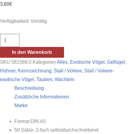
3,60
€
Verfügbarkeit:
Vorrätig
Ringbuch
BDRG
In den Warenkorb
Menge
SKU
581568.0
Kategorien
Alles
,
Exotische Vögel
,
Geflügel
,
Hühner
,
Kennzeichnung
,
Stall / Voliere
,
Stall / Voliere-
exotische Vögel
,
Tauben
,
Wachteln
Beschreibung
Zusätzliche Informationen
Marke
Format DIN A5
50 Sätze- 2-fach selbstdurchschreibend