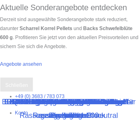
Aktuelle Sonderangebote entdecken
Derzeit sind ausgewählte Sonderangebote stark reduziert,
darunter
Scharrel Korrel Pellets
und
Backs Schwefelblüte
600 g
. Profitieren Sie jetzt von den aktuellen Preisvorteilen und
sichern Sie sich die Angebote.
Angebote ansehen
Schließen
Zum
+49 (0) 3683 / 783 073
BDRG – Rasse- und Preisverzeichnis für
Bewertungskartenhalter / cardholder for
Bewertungskartenhalter / cardholder for
BDRG – Bewertungskarten Geflügel –
BDRG – Bewertungskarten Geflügel
BDRG – Bewertungsliste Zuchtbuch
BDRG – Käfiganhänger für Geflügel
Quittungsblock für den Tierverkauf
Bewertungsauftrag für Preisrichter
BDRG – Bewertungsliste Geflügel
BDRG – Bewertungskarten für
BDRG – Bewertungskarten für
Backs Mauserhilfe – 250 ml
BDRG – Meldebogen für
Backs VI-SPU-MIN 1 kg
Backs Badesalz – 600 g
BDRG – Bestandsbuch
Trinkbechereinsätze
BDRG – Ringkarte
Zuchtbuch Tauben
Zuchtbuch Hühner
Impfbuch BDRG
Trinkbecher
Asthalter
Inhalt
Konto
Rassegeflügelschauen neutral
Rassegeflügel – Block
assessment 1.000
assessment
Ziergeflügel
Preisrichter
endlos
springen