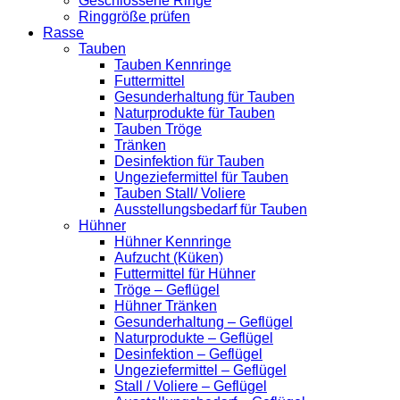
Geschlossene Ringe
Ringgröße prüfen
Rasse
Tauben
Tauben Kennringe
Futtermittel
Gesunderhaltung für Tauben
Naturprodukte für Tauben
Tauben Tröge
Tränken
Desinfektion für Tauben
Ungeziefermittel für Tauben
Tauben Stall/ Voliere
Ausstellungsbedarf für Tauben
Hühner
Hühner Kennringe
Aufzucht (Küken)
Futtermittel für Hühner
Tröge – Geflügel
Hühner Tränken
Gesunderhaltung – Geflügel
Naturprodukte – Geflügel
Desinfektion – Geflügel
Ungeziefermittel – Geflügel
Stall / Voliere – Geflügel