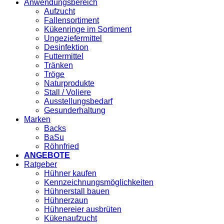
Anwendungsbereich
Aufzucht
Fallensortiment
Kükenringe im Sortiment
Ungeziefermittel
Desinfektion
Futtermittel
Tränken
Tröge
Naturprodukte
Stall / Voliere
Ausstellungsbedarf
Gesunderhaltung
Marken
Backs
BaSu
Röhnfried
ANGEBOTE
Ratgeber
Hühner kaufen
Kennzeichnungsmöglichkeiten
Hühnerstall bauen
Hühnerzaun
Hühnereier ausbrüten
Kükenaufzucht