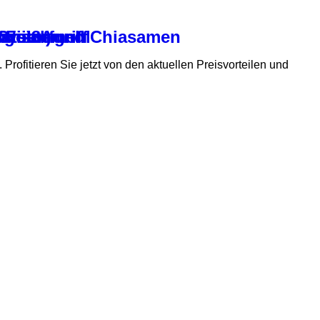
laumohn und Chiasamen
t Fischmehl
tstoffgriff
canister
Grow )
/weiß
kg
. Profitieren Sie jetzt von den aktuellen Preisvorteilen und