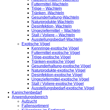
Futtermittel-Wachteln
Tröge – Wachteln
Tränken -Wachteln
Gesunderhaltung-Wachteln
Naturprodukte-Wachteln
Desinfektion- Wachteln
Ungeziefermittel – Wachteln
Stall / Voliere – Wachteln
Ausstellungsbedarf-Wachteln
Exotische Vögel
Kennringe-exotische Vögel
Futtermittel-exotische Vögel
Tröge-exotische Vögel
Tränken-exotische Vögel
Gesunderhaltung-exotische Vögel
Naturprodukte-exotische Vögel
Desinfektion-exotische Vögel
Ungeziefermittel-exotische Vögel
Stall / Voliere-exotische Vögel
Ausstellungsbedarf-exotische Vögel
Kaninchenbedarf
Anwendungsbereich
Aufzucht
Fallensortiment