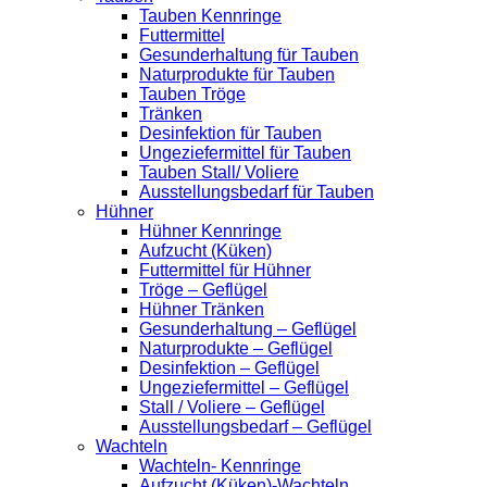
Tauben Kennringe
Futtermittel
Gesunderhaltung für Tauben
Naturprodukte für Tauben
Tauben Tröge
Tränken
Desinfektion für Tauben
Ungeziefermittel für Tauben
Tauben Stall/ Voliere
Ausstellungsbedarf für Tauben
Hühner
Hühner Kennringe
Aufzucht (Küken)
Futtermittel für Hühner
Tröge – Geflügel
Hühner Tränken
Gesunderhaltung – Geflügel
Naturprodukte – Geflügel
Desinfektion – Geflügel
Ungeziefermittel – Geflügel
Stall / Voliere – Geflügel
Ausstellungsbedarf – Geflügel
Wachteln
Wachteln- Kennringe
Aufzucht (Küken)-Wachteln