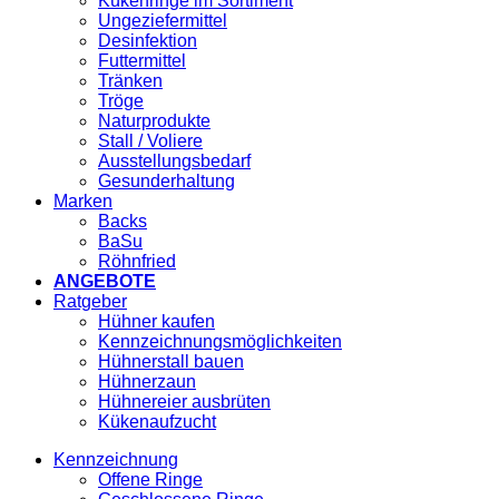
Kükenringe im Sortiment
Ungeziefermittel
Desinfektion
Futtermittel
Tränken
Tröge
Naturprodukte
Stall / Voliere
Ausstellungsbedarf
Gesunderhaltung
Marken
Backs
BaSu
Röhnfried
ANGEBOTE
Ratgeber
Hühner kaufen
Kennzeichnungsmöglichkeiten
Hühnerstall bauen
Hühnerzaun
Hühnereier ausbrüten
Kükenaufzucht
Kennzeichnung
Offene Ringe