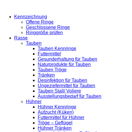
Kennzeichnung
Offene Ringe
Geschlossene Ringe
Ringgröße prüfen
Rasse
Tauben
Tauben Kennringe
Futtermittel
Gesunderhaltung für Tauben
Naturprodukte für Tauben
Tauben Tröge
Tränken
Desinfektion für Tauben
Ungeziefermittel für Tauben
Tauben Stall/ Voliere
Ausstellungsbedarf für Tauben
Hühner
Hühner Kennringe
Aufzucht (Küken)
Futtermittel für Hühner
Tröge – Geflügel
Hühner Tränken