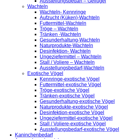
Ausstellungsbedarf – Geflügel
Wachteln
Wachteln- Kennringe
Aufzucht (Küken)-Wachteln
Futtermittel-Wachteln
Tröge – Wachteln
Tränken -Wachteln
Gesunderhaltung-Wachteln
Naturprodukte-Wachteln
Desinfektion- Wachteln
Ungeziefermittel – Wachteln
Stall / Voliere – Wachteln
Ausstellungsbedarf-Wachteln
Exotische Vögel
Kennringe-exotische Vögel
Futtermittel-exotische Vögel
Tröge-exotische Vögel
Tränken-exotische Vögel
Gesunderhaltung-exotische Vögel
Naturprodukte-exotische Vögel
Desinfektion-exotische Vögel
Ungeziefermittel-exotische Vögel
Stall / Voliere-exotische Vögel
Ausstellungsbedarf-exotische Vögel
Kaninchenbedarf