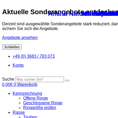
Aktuelle Sonderangebote entdecke
Alfana Naturfit Premi
Alfana Natu
Handspachte
Auslaufh
Küken- 
FS Grü
Al
Derzeit sind ausgewählte Sonderangebote stark reduziert, da
sichern Sie sich die Angebote.
Angebote ansehen
Schließen
Zum
+49 (0) 3683 / 783 073
Inhalt
springen
Konto
Suche
0,00
€
0
Warenkorb
Kennzeichnung
Offene Ringe
Geschlossene Ringe
Ringgröße prüfen
Rasse
Tauben